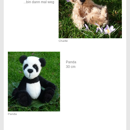
...bin dann mal weg
Charlie
Panda
30 cm
Panda