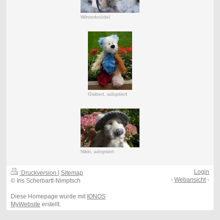
Winterknödel
Gisbert, adoptiert
Nikki, adoptiert
Login
Druckversion
|
Sitemap
-
Webansicht
-
© Iris Scherbartt-Nimptsch
Diese Homepage wurde mit
IONOS
MyWebsite
erstellt.