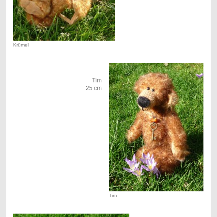
Krümel
Tim
25 cm
Tim