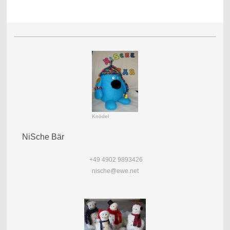
Knödel
NiSche Bär
+49 4902 9893426
nische@ewe.net